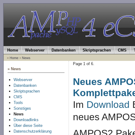
Home
Webserver
Datenbanken
Skriptsprachen
CMS
»
Home
>
News
Page 1 of 6.
» News
Neues AMPO
Webserver
Datenbanken
Komplettpak
Skriptsprachen
CMS
Im
Download
B
Tools
Sonstiges
neues AMPOS2
News
Downloadlinks
Über diese Seite
AMPOS2 Paket
Datenschutzerklärung