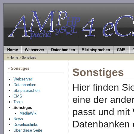
Home
Webserver
Datenbanken
Skriptsprachen
CMS
»
Home
>
Sonstiges
» Sonstiges
Sonstiges
Webserver
Hier finden Sie
Datenbanken
Skriptsprachen
CMS
eine der ande
Tools
Sonstiges
passt und mit
MediaWiki
News
Datenbanken e
Downloadlinks
Über diese Seite